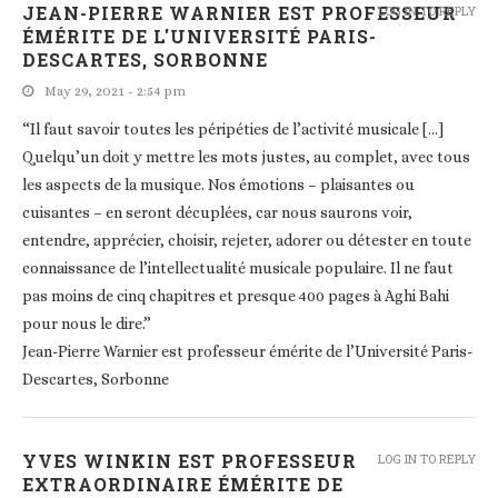
JEAN-PIERRE WARNIER EST PROFESSEUR
LOG IN TO REPLY
ÉMÉRITE DE L'UNIVERSITÉ PARIS-
DESCARTES, SORBONNE
May 29, 2021 - 2:54 pm
“Il faut savoir toutes les péripéties de l’activité musicale […]
Quelqu’un doit y mettre les mots justes, au complet, avec tous
les aspects de la musique. Nos émotions – plaisantes ou
cuisantes – en seront décuplées, car nous saurons voir,
entendre, apprécier, choisir, rejeter, adorer ou détester en toute
connaissance de l’intellectualité musicale populaire. Il ne faut
pas moins de cinq chapitres et presque 400 pages à Aghi Bahi
pour nous le dire.”
Jean-Pierre Warnier est professeur émérite de l’Université Paris-
Descartes, Sorbonne
YVES WINKIN EST PROFESSEUR
LOG IN TO REPLY
EXTRAORDINAIRE ÉMÉRITE DE