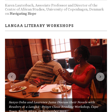
Karen Lauterbach, Associate Professor and Director of the
Centre of African Studies, University of Copenhagen, Denmark
on
Navigating Hope
LANGAA LITERARY WORKSHOPS
Sanya Osha and Laurence Juma Discuss their Novels with
Readers at a Langaa –Prince Claus Reading Workshop, Cape
Town, South Africa, 07 September 2012