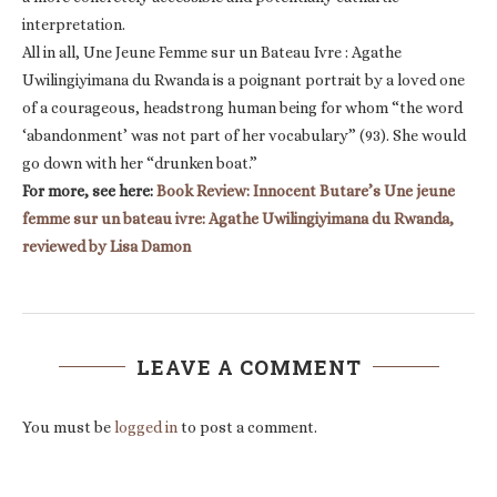
interpretation.
All in all, Une Jeune Femme sur un Bateau Ivre : Agathe
Uwilingiyimana du Rwanda is a poignant portrait by a loved one
of a courageous, headstrong human being for whom “the word
‘abandonment’ was not part of her vocabulary” (93). She would
go down with her “drunken boat.”
For more, see here:
Book Review: Innocent Butare’s Une jeune
femme sur un bateau ivre: Agathe Uwilingiyimana du Rwanda,
reviewed by Lisa Damon
LEAVE A COMMENT
You must be
logged in
to post a comment.