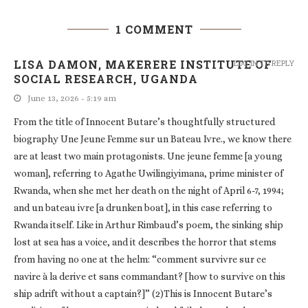
1 COMMENT
LISA DAMON, MAKERERE INSTITUTE OF
LOG IN TO REPLY
SOCIAL RESEARCH, UGANDA
June 13, 2026 - 5:19 am
From the title of Innocent Butare’s thoughtfully structured
biography Une Jeune Femme sur un Bateau Ivre., we know there
are at least two main protagonists. Une jeune femme [a young
woman], referring to Agathe Uwilingiyimana, prime minister of
Rwanda, when she met her death on the night of April 6-7, 1994;
and un bateau ivre [a drunken boat], in this case referring to
Rwanda itself. Like in Arthur Rimbaud’s poem, the sinking ship
lost at sea has a voice, and it describes the horror that stems
from having no one at the helm: “comment survivre sur ce
navire à la derive et sans commandant? [how to survive on this
ship adrift without a captain?]” (2)This is Innocent Butare’s