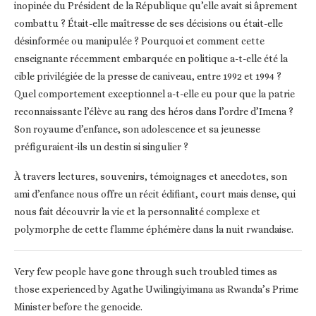
inopinée du Président de la République qu’elle avait si âprement
combattu ? Était-elle maîtresse de ses décisions ou était-elle
désinformée ou manipulée ? Pourquoi et comment cette
enseignante récemment embarquée en politique a-t-elle été la
cible privilégiée de la presse de caniveau, entre 1992 et 1994 ?
Quel comportement exceptionnel a-t-elle eu pour que la patrie
reconnaissante l’élève au rang des héros dans l’ordre d’Imena ?
Son royaume d’enfance, son adolescence et sa jeunesse
préfiguraient-ils un destin si singulier ?
À travers lectures, souvenirs, témoignages et anecdotes, son
ami d’enfance nous offre un récit édifiant, court mais dense, qui
nous fait découvrir la vie et la personnalité complexe et
polymorphe de cette flamme éphémère dans la nuit rwandaise.
Very few people have gone through such troubled times as
those experienced by Agathe Uwilingiyimana as Rwanda’s Prime
Minister before the genocide.