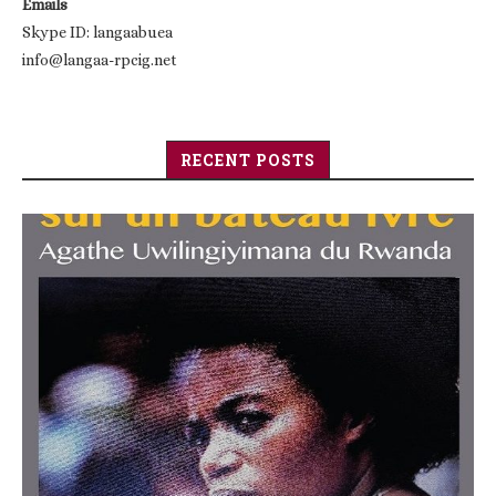
Emails
Skype ID: langaabuea
info@langaa-rpcig.net
RECENT POSTS