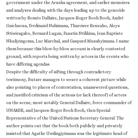
government under the Arusha agreement, and earlier memoires
and analyses dealing with the days leading up to the genocide
written by Roméo Dallaire, Jacques-Roger Booh Booh, André
Guichaoua, Ferdinand Nahimana, Tharcisee Renzaho, Aloys
Ntiwiragabo, Bernard Lugan, Faustin Ntilikina, Jean Baptiste
Nkuliyingoma, Luc Marchal, and Gaspard Musabyimana. I name
them because this blow-by-blow account is clearly contested
ground, with reports being written by actors in the events who
have differing agendas
Despite the difficulty of sifting through contradictory
testimony, Butare manages to weave a coherent picture while
also pointing to places of contestation, unanswered questions,
and justified criticism of the actions (or lack thereof) of actors
on the scene, most notably General Dallaire, force commander of
UNAMIR, and Jacques-Roger Booh Booh, then Special
Representative of the United Nations Secretary General. The
author points out that the book both publicly and privately
insisted that Agathe Uwilingiyimana was the legitimate head of