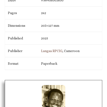
ISBN
9789956003600
Pages
262
Dimensions
203×127 mm
Published
2025
Publisher
Langaa RPCIG
, Cameroon
Format
Paperback