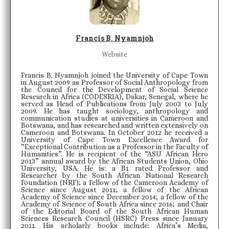
Francis B. Nyamnjoh
Website
Francis B. Nyamnjoh joined the University of Cape Town
in August 2009 as Professor of Social Anthropology from
the Council for the Development of Social Science
Research in Africa (CODESRIA), Dakar, Senegal, where he
served as Head of Publications from July 2003 to July
2009. He has taught sociology, anthropology and
communication studies at universities in Cameroon and
Botswana, and has researched and written extensively on
Cameroon and Botswana. In October 2012 he received a
University of Cape Town Excellence Award for
“Exceptional Contribution as a Professor in the Faculty of
Humanities”. He is recipient of the “ASU African Hero
2013” annual award by the African Students Union, Ohio
University, USA. He is: a B1 rated Professor and
Researcher by the South African National Research
Foundation (NRF); a Fellow of the Cameroon Academy of
Science since August 2011; a fellow of the African
Academy of Science since December 2014; a fellow of the
Academy of Science of South Africa since 2016; and Chair
of the Editorial Board of the South African Human
Sciences Research Council (HSRC) Press since January
2011. His scholarly books include: Africa’s Media,