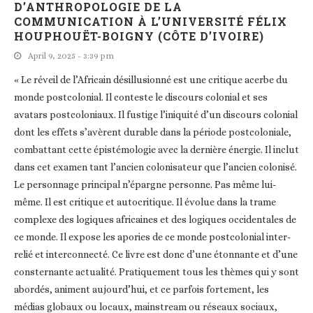
D’ANTHROPOLOGIE DE LA
COMMUNICATION À L’UNIVERSITÉ FÉLIX
HOUPHOUËT-BOIGNY (CÔTE D’IVOIRE)
April 9, 2025 - 3:39 pm
« Le réveil de l’Africain désillusionné est une critique acerbe du
monde postcolonial. Il conteste le discours colonial et ses
avatars postcoloniaux. Il fustige l’iniquité d’un discours colonial
dont les effets s’avèrent durable dans la période postcoloniale,
combattant cette épistémologie avec la dernière énergie. Il inclut
dans cet examen tant l’ancien colonisateur que l’ancien colonisé.
Le personnage principal n’épargne personne. Pas même lui-
même. Il est critique et autocritique. Il évolue dans la trame
complexe des logiques africaines et des logiques occidentales de
ce monde. Il expose les apories de ce monde postcolonial inter-
relié et interconnecté. Ce livre est donc d’une étonnante et d’une
consternante actualité. Pratiquement tous les thèmes qui y sont
abordés, animent aujourd’hui, et ce parfois fortement, les
médias globaux ou locaux, mainstream ou réseaux sociaux,