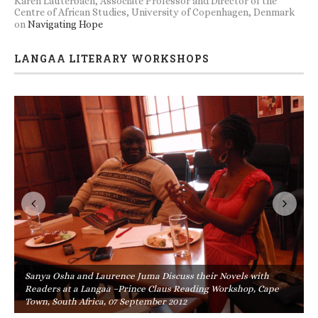
Karen Lauterbach, Associate Professor and Director of the
Centre of African Studies, University of Copenhagen, Denmark
on
Navigating Hope
LANGAA LITERARY WORKSHOPS
Sanya Osha and Laurence Juma Discuss their Novels with
Readers at a Langaa –Prince Claus Reading Workshop, Cape
Town, South Africa, 07 September 2012