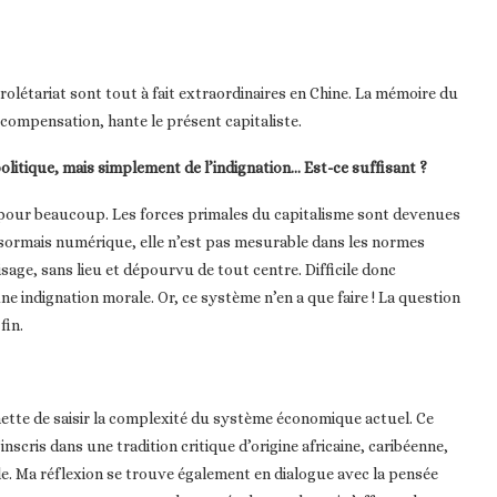
olétariat sont tout à fait extraordinaires en Chine. La mémoire du
s compensation, hante le présent capitaliste.
itique, mais simplement de l’indignation… Est-ce suffisant ?
t pour beaucoup. Les forces primales du capitalisme sont devenues
ésormais numérique, elle n’est pas mesurable dans les normes
age, sans lieu et dépourvu de tout centre. Difficile donc
 indignation morale. Or, ce système n’en a que faire ! La question
fin.
ette de saisir la complexité du système économique actuel. Ce
inscris dans une tradition critique d’origine africaine, caribéenne,
ale. Ma réflexion se trouve également en dialogue avec la pensée