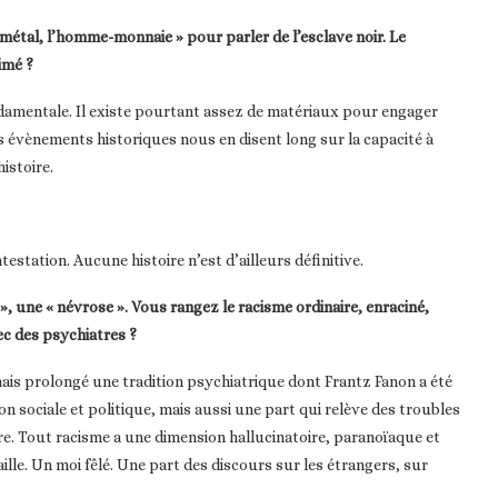
métal, l’homme-monnaie » pour parler de l’esclave noir. Le
imé ?
fondamentale. Il existe pourtant assez de matériaux pour engager
es évènements historiques nous en disent long sur la capacité à
histoire.
estation. Aucune histoire n’est d’ailleurs définitive.
», une « névrose ». Vous rangez le racisme ordinaire, enraciné,
ec des psychiatres ?
mais prolongé une tradition psychiatrique dont Frantz Fanon a été
n sociale et politique, mais aussi une part qui relève des troubles
re. Tout racisme a une dimension hallucinatoire, paranoïaque et
ille. Un moi fêlé. Une part des discours sur les étrangers, sur