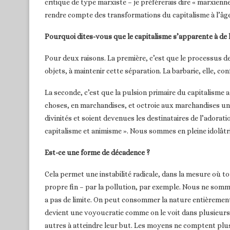
critique de type marxiste – je préfèrerais dire « marxien
rendre compte des transformations du capitalisme à l’âge
Pourquoi dites-vous que le capitalisme s’apparente à de 
Pour deux raisons. La première, c’est que le processus de 
objets, à maintenir cette séparation. La barbarie, elle, con
La seconde, c’est que la pulsion primaire du capitalisme a 
choses, en marchandises, et octroie aux marchandises un s
divinités et soient devenues les destinataires de l’adora
capitalisme et animisme ». Nous sommes en pleine idolâtri
Est-ce une forme de décadence ?
Cela permet une instabilité radicale, dans la mesure où 
propre fin – par la pollution, par exemple. Nous ne somme
a pas de limite. On peut consommer la nature entièrement
devient une voyoucratie comme on le voit dans plusieurs 
autres à atteindre leur but. Les moyens ne comptent plu