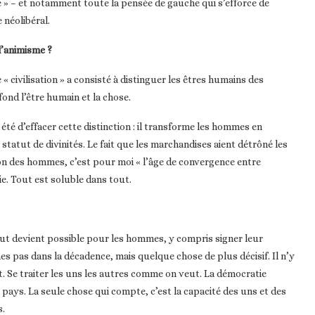
ne » – et notamment toute la pensée de gauche qui s’efforce de
 néolibéral.
l’animisme ?
« civilisation » a consisté à distinguer les êtres humains des
fond l’être humain et la chose.
été d’effacer cette distinction : il transforme les hommes en
tatut de divinités. Le fait que les marchandises aient détrôné les
tion des hommes, c’est pour moi « l’âge de convergence entre
e. Tout est soluble dans tout.
tout devient possible pour les hommes, y compris signer leur
s pas dans la décadence, mais quelque chose de plus décisif. Il n’y
. Se traiter les uns les autres comme on veut. La démocratie
pays. La seule chose qui compte, c’est la capacité des uns et des
s.