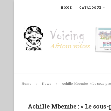
HOME
CATALOGUE
ART, PHOTOGRAPHY, FILM AND MUSIC
COLLECTI
Home
News
Achille Mbembe : « Le sous-prol
Achille Mbembe : « Le sous-