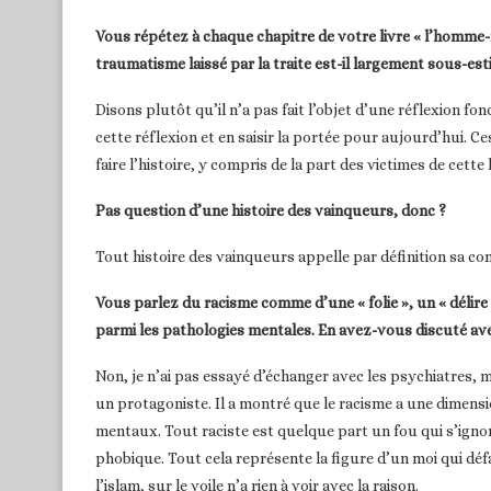
Vous répétez à chaque chapitre de votre livre « l’homme-
traumatisme laissé par la traite est-il largement sous-est
Disons plutôt qu’il n’a pas fait l’objet d’une réflexion 
cette réflexion et en saisir la portée pour aujourd’hui. C
faire l’histoire, y compris de la part des victimes de cette 
Pas question d’une histoire des vainqueurs, donc ?
Tout histoire des vainqueurs appelle par définition sa cont
Vous parlez du racisme comme d’une « folie », un « délire 
parmi les pathologies mentales. En avez-vous discuté av
Non, je n’ai pas essayé d’échanger avec les psychiatres, 
un protagoniste. Il a montré que le racisme a une dimensio
mentaux. Tout raciste est quelque part un fou qui s’igno
phobique. Tout cela représente la figure d’un moi qui défa
l’islam, sur le voile n’a rien à voir avec la raison.