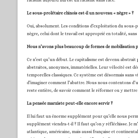
racisme aujourd’hui est un racisme sans race.
Le sous-prolétaire chinois est-il un nouveau « nègre » ?
Oui, absolument. Les conditions d’exploitation du sous-pr
nègre, celui dont le travail est approprié en totalité, san
Nous n’avons plus beaucoup de formes de mobilisation pol
Ce n’est qu’un début. Le capitalisme est devenu abstrai
abstraites, anonymes, immatérielles. Leur vélocité est d
temporelles classiques. Ce système est désormais sans vis
d’imaginer comment l’abattre. Nous nous contentons d’une
reste entière, de savoir comment le réformer ou y mettre 
La pensée marxiste peut-elle encore servir ?
Il lui faut un énorme supplément pour qu’elle nous perm
supplément viendra-t-il ? Il faut qu’on y réfléchisse. Je m’
atlantique, américaine, mais aussi française et continent