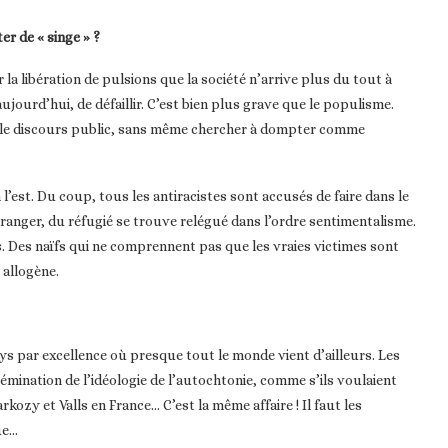
er de « singe » ?
 la libération de pulsions que la société n’arrive plus du tout à
aujourd’hui, de défaillir. C’est bien plus grave que le populisme.
 le discours public, sans même chercher à dompter comme
 l’est. Du coup, tous les antiracistes sont accusés de faire dans le
’étranger, du réfugié se trouve relégué dans l’ordre sentimentalisme.
. Des naïfs qui ne comprennent pas que les vraies victimes sont
 allogène.
ys par excellence où presque tout le monde vient d’ailleurs. Les
émination de l’idéologie de l’autochtonie, comme s’ils voulaient
kozy et Valls en France… C’est la même affaire ! Il faut les
ue…