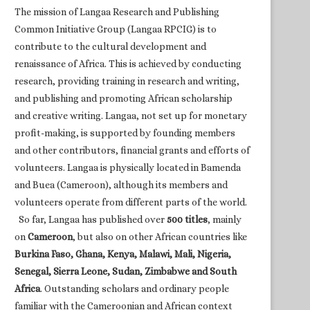
The mission of Langaa Research and Publishing
Common Initiative Group (Langaa RPCIG) is to
contribute to the cultural development and
renaissance of Africa. This is achieved by conducting
research, providing training in research and writing,
and publishing and promoting African scholarship
and creative writing. Langaa, not set up for monetary
profit-making, is supported by founding members
and other contributors, financial grants and efforts of
volunteers. Langaa is physically located in Bamenda
and Buea (Cameroon), although its members and
volunteers operate from different parts of the world.
So far, Langaa has published over
500 titles
, mainly
on
Cameroon
, but also on other African countries like
Burkina Faso, Ghana, Kenya, Malawi, Mali, Nigeria,
Senegal, Sierra Leone, Sudan, Zimbabwe and South
Africa
. Outstanding scholars and ordinary people
familiar with the Cameroonian and African context