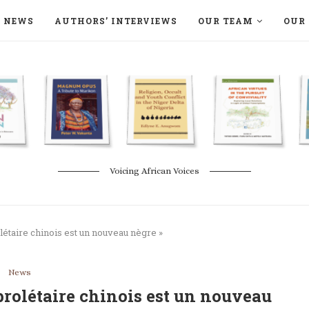
NEWS
AUTHORS’ INTERVIEWS
OUR TEAM
OUR 
ON LANGAA HUMANITÉS – DEVENIR
NATURE AND THE ENVIRONMENT
Voicing African Voices
étaire chinois est un nouveau nègre »
News
prolétaire chinois est un nouveau