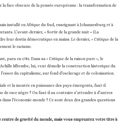
e la face obscure de la pensée européenne : la transformation de
ais installé en Afrique du Sud, enseignant à Johannesburg et à
tants. L’avant-dernier, « Sortir de la grande nuit » (La
dre leur destin démocratique en mains. Le dernier, « Critique de la
ement le racisme.
nt, paru en 1781. Dans sa « Critique de la raison pure », le
. Achille Mbembe, lui, veut démolir la construction historique du
 l’essor du capitalisme, sur fond d’esclavage et de colonisation.
iale et la montée en puissance des pays émergents, faut-il
me de race nègre ? Ou faut-il au contraire s’attendre à d’autres
és dans l’économie-monde ? Ce sont deux des grandes questions
le centre de gravité du monde, mais vous empruntez votre titre à